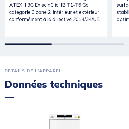
ATEX II 3G Ex ec nC ic IIB T1-T6 Gc
surfa
catégorie 3 zone 2, intérieur et extérieur
stabi
conformément à la directive 2014/34/UE.
optim
DÉTAILS DE L'APPAREIL
Données techniques