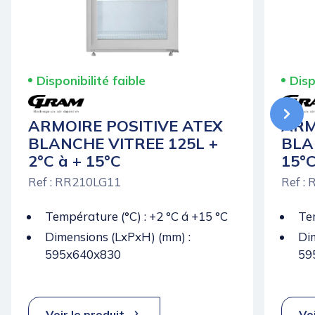
Disponibilité faible
Disp
ARMOIRE POSITIVE ATEX
ARM
BLANCHE VITREE 125L +
BLA
2°C à + 15°C
15°
Ref : RR210LG11
Ref :
Température (°C) : +2 °C á +15 °C
Tem
Dimensions (LxPxH) (mm) :
Di
595x640x830
59
Voir le produit
Voi