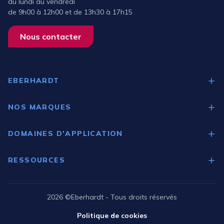
du lundi au vendredi
de 9h00 à 12h00 et de 13h30 à 17h15
Nous contacter
EBERHARDT
Qui sommes-nous ?
NOS MARQUES
Nos expertises
Medgree
DOMAINES D'APPLICATION
Gram
Laboratoires
Brema
RESSOURCES
Pharmacies d'officines
Guide de choix
Industries
Catalogue Scientifique
2026 ©Eberhardt - Tous droits réservés
Santé
Catalogue Pharmacie
Politique de cookies
Recherche académique