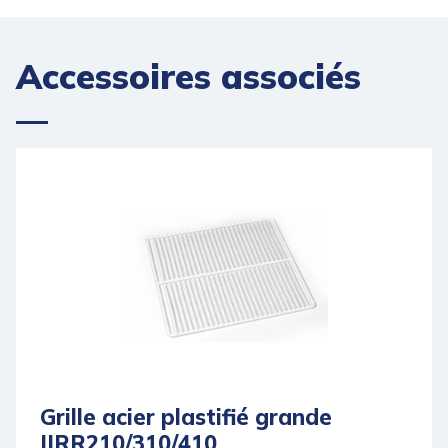
Poids brut (kg)
65.5
Dégagement calorifique (Wh/h)
20
Accessoires associés
Grille acier plastifié grande
IIRR210/310/410