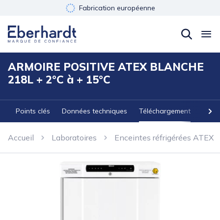
Fabrication européenne
Développement durable
Garantie 3 ans
ARMOIRE POSITIVE ATEX BLANCHE
218L + 2°C à + 15°C
Points clés
Données techniques
Téléchargement
Acces
Accueil
Laboratoires
Enceintes réfrigérées ATEX