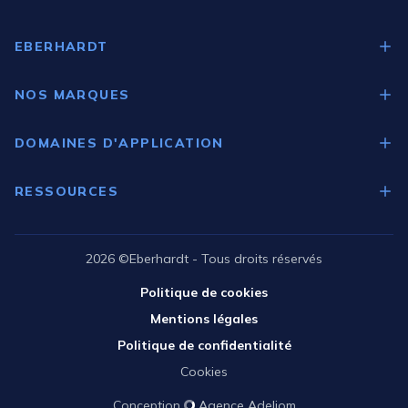
EBERHARDT
Qui sommes-nous ?
NOS MARQUES
Nos expertises
Medgree
DOMAINES D'APPLICATION
Gram
Laboratoires
Brema
RESSOURCES
Pharmacies d'officines
Guide de choix
Industries
Catalogue Scientifique
2026 ©Eberhardt - Tous droits réservés
Santé
Catalogue Pharmacie
Politique de cookies
Recherche académique
Tutoriels vidéo
Mentions légales
Espace projet
Politique de confidentialité
Cookies
Conception
Agence Adeliom