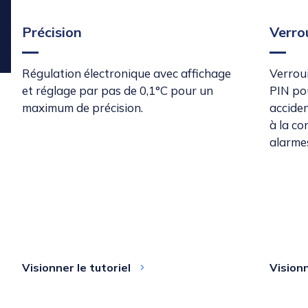
Précision
Verro
Régulation électronique avec affichage
Verroui
et réglage par pas de 0,1°C pour un
PIN po
maximum de précision.
acciden
à la co
alarmes
Visionner le tutoriel
Visionn