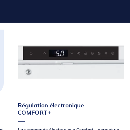
Régulation électronique
COMFORT+
id
La commande électronique Comfort+ permet un