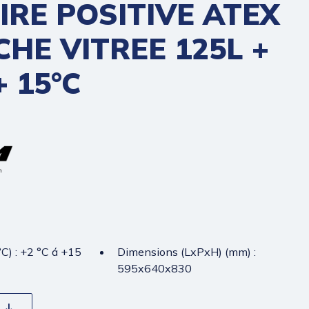
RE POSITIVE ATEX
HE VITREE 125L +
+ 15°C
C) : +2 °C á +15
Dimensions (LxPxH) (mm) :
595x640x830