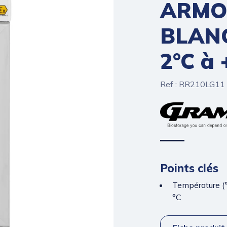
ARMOI
BLANC
2°C à 
Ref : RR210LG11
Points clés
Température (°
°C