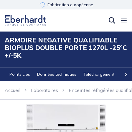
Fabrication européenne
Développement durable
Garantie 3 ans
ARMOIRE NEGATIVE QUALIFIABLE
BIOPLUS DOUBLE PORTE 1270L -25°C
+/-5K
Points clés
Données techniques
Téléchargement
Acces
Accueil
Laboratoires
Enceintes réfrigérées qualifia