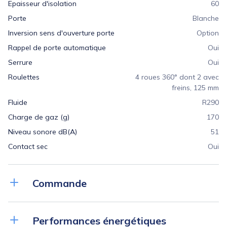
Epaisseur d'isolation
60
Porte
Blanche
Inversion sens d'ouverture porte
Option
Rappel de porte automatique
Oui
Serrure
Oui
Roulettes
4 roues 360° dont 2 avec
freins, 125 mm
Fluide
R290
Charge de gaz (g)
170
Niveau sonore dB(A)
51
Contact sec
Oui
Commande
Régulation
Électronique
Performances énergétiques
Affichage température
Digital 1K