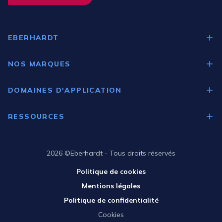
EBERHARDT
Qui sommes-nous ?
NOS MARQUES
Nos expertises
Medgree
DOMAINES D'APPLICATION
Gram
Laboratoires
Brema
RESSOURCES
Pharmacies d'officines
Guide de choix
Industries
Catalogue Scientifique
2026 ©Eberhardt - Tous droits réservés
Santé
Catalogue Pharmacie
Politique de cookies
Recherche académique
Tutoriels vidéo
Mentions légales
Espace projet
Politique de confidentialité
Cookies