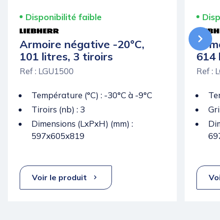
Disponibilité faible
Disp
Armoire négative -20°C,
Armo
101 litres, 3 tiroirs
614 
Ref : LGU1500
Ref :
Température (°C) : -30°C à -9°C
Tem
Tiroirs (nb) : 3
Gri
Dimensions (LxPxH) (mm) :
Di
597x605x819
69
Voir le produit
Voi