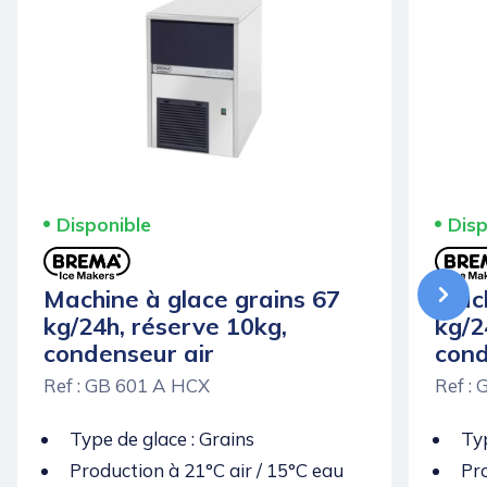
Disponible
Disp
Machine à glace grains 67
Mach
kg/24h, réserve 10kg,
kg/2
condenseur air
cond
Ref : GB 601 A HCX
Ref :
Type de glace : Grains
Typ
Production à 21°C air / 15°C eau
Pro