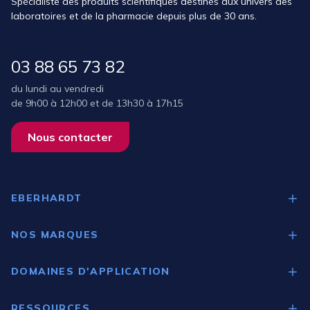
Spécialiste des produits scientifiques destinés aux univers des
laboratoires et de la pharmacie depuis plus de 30 ans.
03 88 65 73 82
du lundi au vendredi
de 9h00 à 12h00 et de 13h30 à 17h15
Nous contacter
EBERHARDT
Qui sommes-nous ?
NOS MARQUES
Nos expertises
Medgree
DOMAINES D'APPLICATION
Gram
Laboratoires
Brema
RESSOURCES