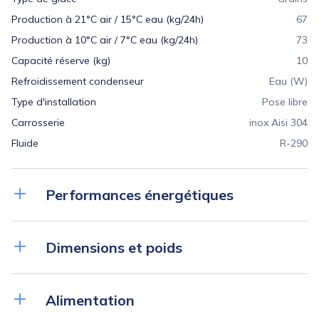
Production à 21°C air / 15°C eau (kg/24h)
67
Production à 10°C air / 7°C eau (kg/24h)
73
Capacité réserve (kg)
10
Refroidissement condenseur
Eau (W)
Type d'installation
Pose libre
Carrosserie
inox Aisi 304
Fluide
R-290
Performances énergétiques
Classe climatique
SN-T (10°C à 43°C)
Dimensions et poids
Consommation d'eau (L/kg)
5
Dimensions (LxPxH) (mm)
450x620x680
Alimentation
Poids net (kg)
56