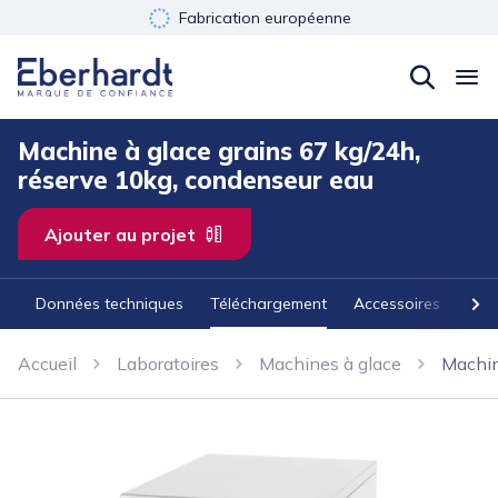
Fabrication européenne
Développement durable
Garantie 3 ans
Machine à glace grains 67 kg/24h,
réserve 10kg, condenseur eau
Ajouter au projet
Données techniques
Téléchargement
Accessoires
3
Accueil
Laboratoires
Machines à glace
Machin