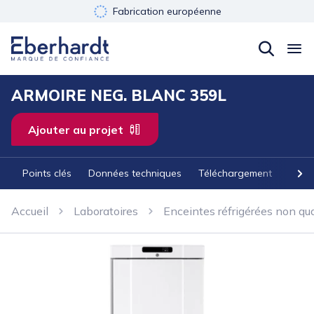
Fabrication européenne
Développement durable
Garantie 3 ans
ARMOIRE NEG. BLANC 359L
Ajouter au projet
Points clés
Données techniques
Téléchargement
Acces
Accueil
Laboratoires
Enceintes réfrigérées non qua