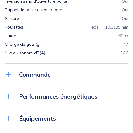
Inversion sens d'ouverture porte
Oui
Rappel de porte automatique
Oui
Serrure
Oui
Roulettes
Pieds H=100/135 mm
Fluide
R600a
Charge de gaz (g)
47
Niveau sonore dB(A)
36.6
Commande
Régulation
Électronique
Performances énergétiques
Affichage température
Digital 1K
Alarme température
visuelle et sonore
Consommation énergétique annuelle (kWh/an)
1100
Alarme ouverture de porte
Visuelle et sonore
Équipements
Classe énergétique
C
Fonction HACCP
Oui
Verrouillage de la commande
Oui
Grille acier plastifié (nb)
5