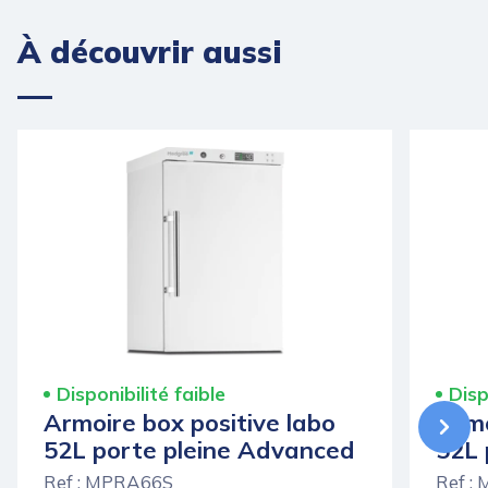
À découvrir aussi
Disponibilité faible
Disp
Armoire box positive labo
Armo
52L porte pleine Advanced
52L 
Ref : MPRA66S
Ref :