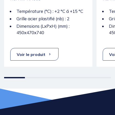
Température (°C) : +2 °C á +15 °C
Tem
Grille acier plastifié (nb) : 2
Gri
Dimensions (LxPxH) (mm) :
Di
450x470x740
45
Voir le produit
Voi