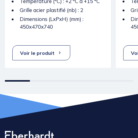
Température (°C) : +2 °C á +15 °C
Tem
Grille acier plastifié (nb) : 2
Gri
Dimensions (LxPxH) (mm) :
Di
450x470x740
45
Voir le produit
Voi