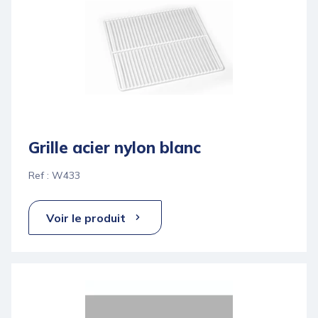
Grille acier nylon blanc
Ref : W433
Voir le produit