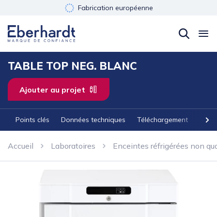
Fabrication européenne
Développement durable
Garantie 3 ans
TABLE TOP NEG. BLANC
Ajouter au projet
Points clés
Données techniques
Téléchargement
Acces
Accueil
Laboratoires
Enceintes réfrigérées non qua