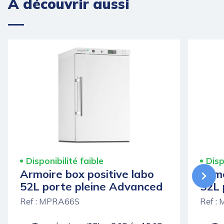
À découvrir aussi
Disponibilité faible
Disp
Armoire box positive labo
Armo
52L porte pleine Advanced
52L 
Ref : MPRA66S
Ref :