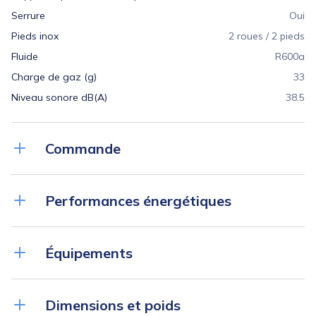
Serrure
Oui
Pieds inox
2 roues / 2 pieds
Fluide
R600a
Charge de gaz (g)
33
Niveau sonore dB(A)
38.5
Commande
Régulation
Électronique
Performances énergétiques
Affichage température
Digital 1K
Alarme température
visuelle et sonore
Classe climatique
5 (≤ +40°C @ 40%RH)
Alarme ouverture de porte
Visuelle et sonore
Équipements
Consommation énergétique annuelle (kWh/an)
889
Fonction HACCP
Oui
Classe énergétique
B
Verrouillage de la commande
Oui
Grille acier plastifié (nb)
2
Dimensions et poids
Dimensions grilles (LxP) (mm)
486x433