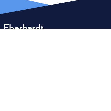
Spécialiste des produits scientifiques destinés aux univers des
laboratoires et de la pharmacie depuis plus de 30 ans.
03 88 65 73 82
du lundi au vendredi
de 9h00 à 12h00 et de 13h30 à 17h15
Nous contacter